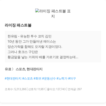
라이징 패스트볼
한유림 - 유능한 투수 코치 김민
10년 동안 그가 만들어낸 에이스는
양손가락을 합해도 모자랄 지경이었다.
그러나 호크스 구단은
황금알을 낳는 거위의 배를 가르기로 결정하는데...
유료 〉 스포츠, 현대판타지
#현대판타지 #스포츠 #회귀 #운동선수 #노력가 #야구
조회수: 5,213,266
|
선호작: 11,951
|
좋아요: 127,743
|
연재글: 297