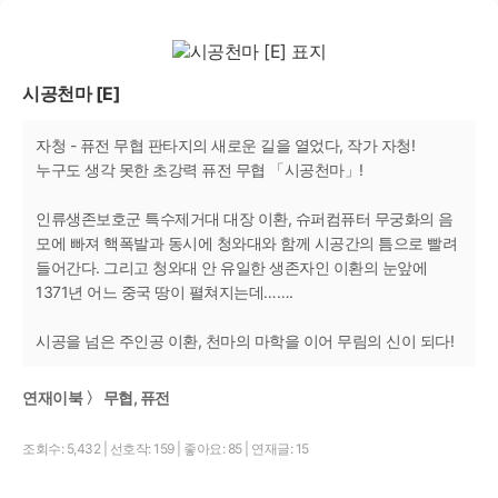
시공천마 [E]
자청 - 퓨전 무협 판타지의 새로운 길을 열었다, 작가 자청!
누구도 생각 못한 초강력 퓨전 무협 「시공천마」!
인류생존보호군 특수제거대 대장 이환, 슈퍼컴퓨터 무궁화의 음
모에 빠져 핵폭발과 동시에 청와대와 함께 시공간의 틈으로 빨려
들어간다. 그리고 청와대 안 유일한 생존자인 이환의 눈앞에
1371년 어느 중국 땅이 펼쳐지는데…….
시공을 넘은 주인공 이환, 천마의 마학을 이어 무림의 신이 되다!
연재이북 〉 무협, 퓨전
조회수: 5,432
|
선호작: 159
|
좋아요: 85
|
연재글: 15