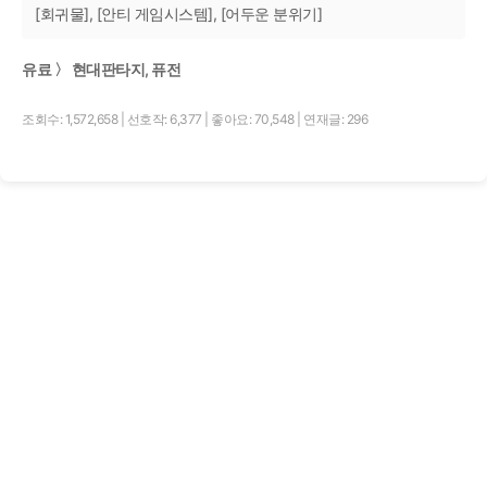
[회귀물], [안티 게임시스템], [어두운 분위기]
유료 〉 현대판타지, 퓨전
조회수: 1,572,658
|
선호작: 6,377
|
좋아요: 70,548
|
연재글: 296