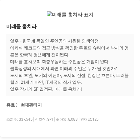
미래를 훔쳐라
일우 - 한국계 독일인 주인공의 시원한 인생역정.
아카식 레코드의 접근 방식을 확인한 루돌프 슈타이너 박사의 영
혼은 한국계 청년에게 전이된다.
미래를 훔쳐보며 좌충우돌하는 주인공은 거침이 없다.
불확싱성의 시대에서 과연 미래의 주인은 누가 될 것인가?
도시의 초인, 도시의 이단아, 도시의 전설, 한강은 흐른다, 트러블
힐러, 21세기 마인, IT제국의 작가 일우.
일우 작가의 SF 결정판. 미래를 훔쳐라!
유료 〉 현대판타지
조회수: 337,545
|
선호작: 971
|
좋아요: 8,083
|
연재글: 125