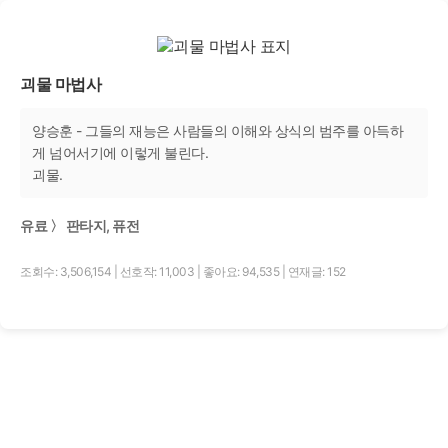
괴물 마법사
양승훈 - 그들의 재능은 사람들의 이해와 상식의 범주를 아득하
게 넘어서기에 이렇게 불린다.
괴물.
유료 〉 판타지, 퓨전
조회수: 3,506,154
|
선호작: 11,003
|
좋아요: 94,535
|
연재글: 152