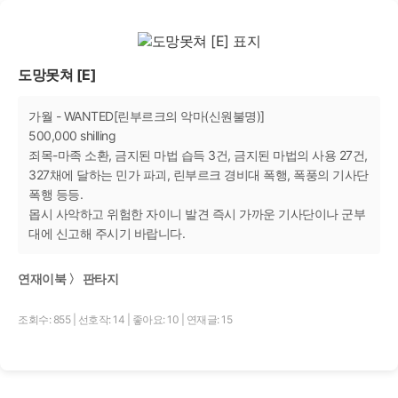
도망못쳐 [E]
가월 - WANTED[린부르크의 악마(신원불명)]
500,000 shilling
죄목-마족 소환, 금지된 마법 습득 3건, 금지된 마법의 사용 27건,
327채에 달하는 민가 파괴, 린부르크 경비대 폭행, 폭풍의 기사단
폭행 등등.
몹시 사악하고 위험한 자이니 발견 즉시 가까운 기사단이나 군부
대에 신고해 주시기 바랍니다.
연재이북 〉 판타지
조회수: 855
|
선호작: 14
|
좋아요: 10
|
연재글: 15