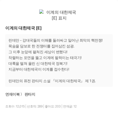
이계의 대한제국 [E]
린데만 - 강대국들의 이해를 둘러싸고 일어난 최악의 핵전쟁!
목숨을 담보로 한 전쟁터를 집어삼킨 섬광.
그 이후 눈앞에 펼쳐진 세상이 변했다!
작렬하는 포연을 뚫고 이계에 펄럭이는 태극기!
대륙을 떨쳐 울린 신 대한제국 정복기!
지금부터 대한제국이 이계를 접수한다!
린데만의 퓨전 판타지 소설 『이계의 대한제국』 제 1권.
연재이북 〉 판타지
조회수: 12,015
|
선호작: 289
|
좋아요: 203
|
연재글: 12