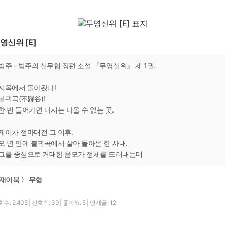
영신위 [E]
범주 - 범주의 신무협 장편 소설 『무영신위』 제 1권.
지옥에서 돌아왔다!
불귀곡(不歸谷)!
한 번 들어가면 다시는 나올 수 없는 곳.
제이차 정마대전 그 이후.
오 년 만에 불귀곡에서 살아 돌아온 한 사내.
그를 중심으로 거대한 음모가 정체를 드러내는데
재이북 〉 무협
수: 2,405
|
선호작: 39
|
좋아요: 5
|
연재글: 12