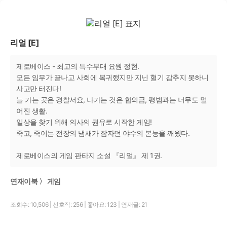
리얼 [E]
제로베이스 - 최고의 특수부대 요원 정현.
모든 임무가 끝나고 사회에 복귀했지만 지닌 혈기 감추지 못하니
사고만 터진다!
늘 가는 곳은 경찰서요, 나가는 것은 합의금, 평범과는 너무도 멀
어진 생활.
일상을 찾기 위해 의사의 권유로 시작한 게임!
죽고, 죽이는 전장의 냄새가 잠자던 야수의 본능을 깨웠다.
제로베이스의 게임 판타지 소설 『리얼』 제 1권.
연재이북 〉 게임
조회수: 10,506
|
선호작: 256
|
좋아요: 123
|
연재글: 21