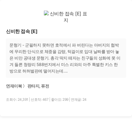
신비한 접속 [E]
문형기 - 군필하지 못하면 호적에서 파 버린다는 아버지의 협박
에 무리한 단식으로 체중을 감량, 턱걸이로 입대 날짜를 받아 놓
은 비만 공대생 문형기. 총각 딱지 떼자는 친구들의 성화에 못 이
겨 들른 청량리 588번지에서 미스 리와의 아주 특별한 키스 한
방으로 허허벌판에 떨어지는데….
연재이북 〉 판타지, 퓨전
조회수: 24,391
|
선호작: 467
|
좋아요: 299
|
연재글: 24