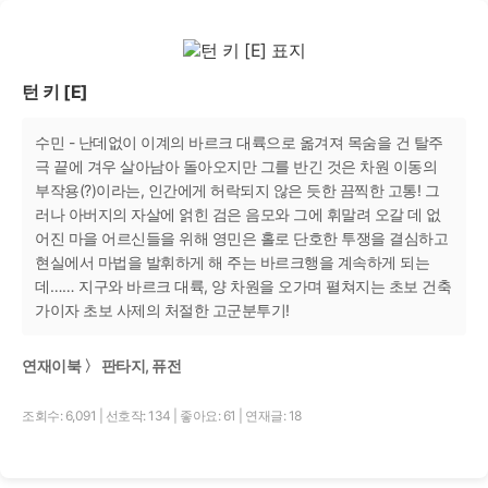
턴 키 [E]
수민 - 난데없이 이계의 바르크 대륙으로 옮겨져 목숨을 건 탈주
극 끝에 겨우 살아남아 돌아오지만 그를 반긴 것은 차원 이동의
부작용(?)이라는, 인간에게 허락되지 않은 듯한 끔찍한 고통! 그
러나 아버지의 자살에 얽힌 검은 음모와 그에 휘말려 오갈 데 없
어진 마을 어르신들을 위해 영민은 홀로 단호한 투쟁을 결심하고
현실에서 마법을 발휘하게 해 주는 바르크행을 계속하게 되는
데…… 지구와 바르크 대륙, 양 차원을 오가며 펼쳐지는 초보 건축
가이자 초보 사제의 처절한 고군분투기!
연재이북 〉 판타지, 퓨전
조회수: 6,091
|
선호작: 134
|
좋아요: 61
|
연재글: 18