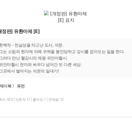
개정판] 유환마제 [E]
흰백작 - 천살성을 타고난 도사, 석문.
그는 소림의 현각에 의해 귀력을 봉인당하고 강시를 잡아오는 일을 한다.
그러다 만난 혈강시의 제왕 귀안마혈시.
귀안마혈시 천마와 싸우다 넘어간 또 다른 세상.
그곳에서 벌어지는 석문의 일대기!
재이북 〉 퓨전
수: 972
|
선호작: 11
|
좋아요: 1
|
연재글: 12