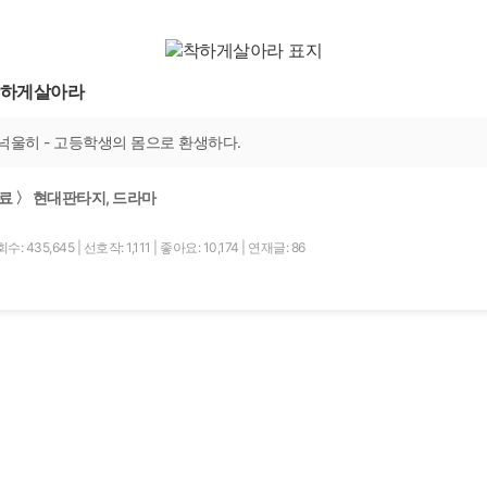
하게살아라
넉울히 - 고등학생의 몸으로 환생하다.
료 〉 현대판타지, 드라마
수: 435,645
|
선호작: 1,111
|
좋아요: 10,174
|
연재글: 86