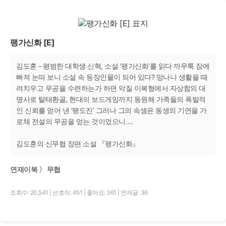
팽가신화 [E]
김도훈 - 평범한 대학생 신혁, 소설 ‘팽가신화’를 읽다 까무룩 잠에
빠져 눈떠 보니 소설 속 등장인물이 되어 있다? 망나니 생활을 때
려치우고 무공을 수련하는가 하면 악질 이복형에서 자상함의 대
명사로 탈태환골, 현대의 보드게임까지 동원해 가족들의 폭발적
인 신뢰를 얻어 낸 ‘팽도진’ 그러나 그의 속셈은 동생의 기연을 가
로채 전설의 무공을 얻는 것이었으니….
김도훈의 신무협 장편 소설 『팽가신화』
연재이북 〉 무협
조회수: 20,541
|
선호작: 451
|
좋아요: 361
|
연재글: 36