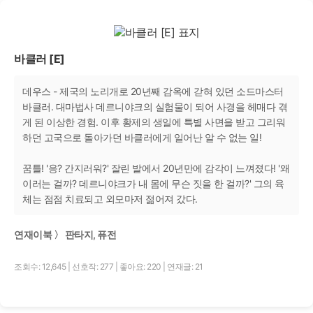
바클러 [E]
데우스 - 제국의 노리개로 20년째 감옥에 갇혀 있던 소드마스터
바클러. 대마법사 데르니야크의 실험물이 되어 사경을 헤매다 겪
게 된 이상한 경험. 이후 황제의 생일에 특별 사면을 받고 그리워
하던 고국으로 돌아가던 바클러에게 일어난 알 수 없는 일!
꿈틀! '응? 간지러워?' 잘린 발에서 20년만에 감각이 느껴졌다! '왜
이러는 걸까? 데르니야크가 내 몸에 무슨 짓을 한 걸까?' 그의 육
체는 점점 치료되고 외모마저 젊어져 갔다.
연재이북 〉 판타지, 퓨전
조회수: 12,645
|
선호작: 277
|
좋아요: 220
|
연재글: 21