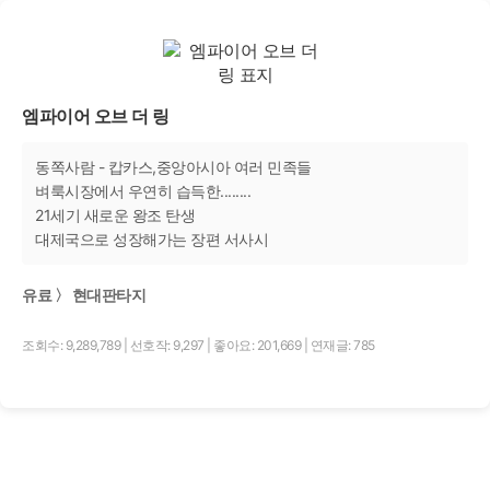
엠파이어 오브 더 링
동쪽사람 - 캅카스,중앙아시아 여러 민족들
벼룩시장에서 우연히 습득한........
21세기 새로운 왕조 탄생
대제국으로 성장해가는 장편 서사시
유료 〉 현대판타지
조회수: 9,289,789
|
선호작: 9,297
|
좋아요: 201,669
|
연재글: 785