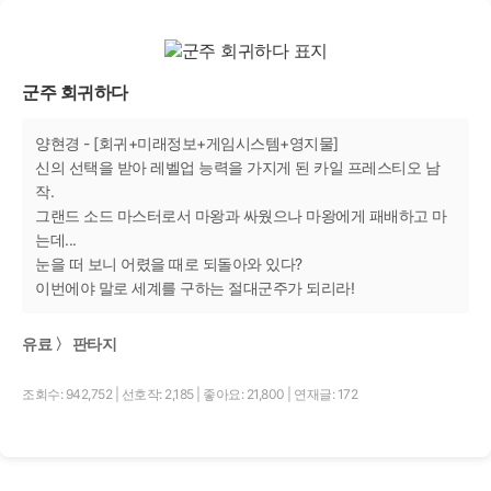
군주 회귀하다
양현경 - [회귀+미래정보+게임시스템+영지물]
신의 선택을 받아 레벨업 능력을 가지게 된 카일 프레스티오 남
작.
그랜드 소드 마스터로서 마왕과 싸웠으나 마왕에게 패배하고 마
는데...
눈을 떠 보니 어렸을 때로 되돌아와 있다?
이번에야 말로 세계를 구하는 절대군주가 되리라!
유료 〉 판타지
조회수: 942,752
|
선호작: 2,185
|
좋아요: 21,800
|
연재글: 172