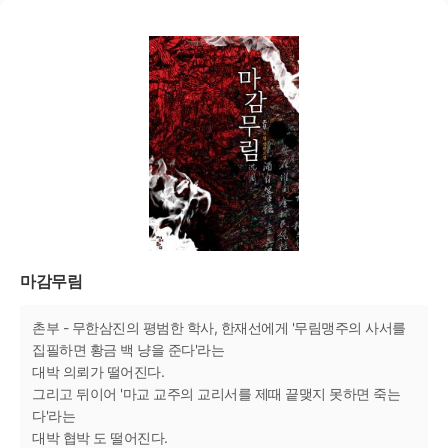
마감무림
촌부 - 무한삼진의 평범한 학사, 한재선에게 '무림맹주의 사서를
집필하면 황금 백 냥을 준다'라는
대박 의뢰가 떨어진다.
그리고 뒤이어 '마교 교주의 교리서를 제때 끝맺지 못하면 죽는
다'라는
대박 협박 도 떨어진다.