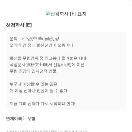
선검학사 [E]
운학 - 五岳劍中 華山仙劍元!
오악의 검 중에 화산선검이 으뜸이다!
화산을 무림검파 중 최고봉에 올려놓은 사내!
낙방문사(落榜文士)에서 선검(仙劍)에 이른
무림 최강의 입지전적 인물.
누구나 예상할 수 있는 일은
더 이상 신화나 전설이 될 수 없다!
지금 그의 신화가 다시 시작되려 한다!
연재이북 〉 무협
조회수: 14,537
|
선호작: 265
|
좋아요: 130
|
연재글: 30