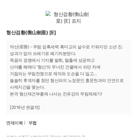
형산검황(衡山劍皇) [E]
약선(若善) - 무림 암흑세력 흑마교의 살수로 키워지던 소년 진.
성과가 없어 쓰레기로 폐기처분된다.
죽음의 경쟁에서 기지를 발휘, 탈출에 성공하고
산야를 헤매다 '형산'의 무너진 건물에서 쉬던 차에
거듭되는 무림전쟁으로 제자와 도손을 다 잃고...
쓸쓸히 후계자를 찾던 형산파의 노장문인 홍문천과의 인연으로
사제지간을 맺는다.
본격 형산재건부흥에 나서는 진유강의 무림제패기!
[2016년 완결작]
연재이북 〉 무협
조회수: 4,907
|
선호작: 113
|
좋아요: 46
|
연재글: 21