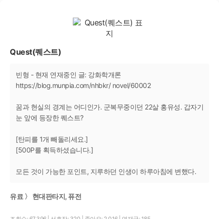
Quest(퀘스트)
빈형 - 현재 연재중인 글: 강화학개론
https://blog.munpia.com/nhbkr/ novel/60002
꿈과 현실의 경계는 어디인가. 군복무중이던 22살 홍유성. 갑자기
눈 앞에 등장한 퀘스트?
[탄피를 1개 빼돌리세요.]
[500P를 획득하셨습니다.]
모든 것이 가능한 포인트, 지루하던 인생이 하루아침에 변했다.
유료 〉 현대판타지, 퓨전
조회수: 67,396
|
선호작: 320
|
좋아요: 2,016
|
연재글: 185