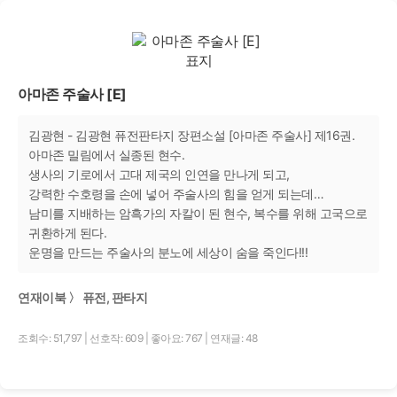
아마존 주술사 [E]
김광현 - 김광현 퓨전판타지 장편소설 [아마존 주술사] 제16권.
아마존 밀림에서 실종된 현수.
생사의 기로에서 고대 제국의 인연을 만나게 되고,
강력한 수호령을 손에 넣어 주술사의 힘을 얻게 되는데…
남미를 지배하는 암흑가의 자칼이 된 현수, 복수를 위해 고국으로
귀환하게 된다.
운명을 만드는 주술사의 분노에 세상이 숨을 죽인다!!!
연재이북 〉 퓨전, 판타지
조회수: 51,797
|
선호작: 609
|
좋아요: 767
|
연재글: 48