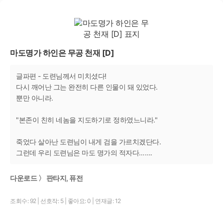
마도명가 하인은 무공 천재 [D]
글파편 - 도련님께서 미치셨다!
다시 깨어난 그는 완전히 다른 인물이 돼 있었다.
뿐만 아니라.
"본존이 친히 네놈을 지도하기로 정하였느니라."
죽었다 살아난 도련님이 내게 검을 가르치겠단다.
그런데 우리 도련님은 마도 명가의 적자다…….
다운로드 〉 판타지, 퓨전
조회수: 92
|
선호작: 5
|
좋아요: 0
|
연재글: 12