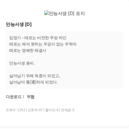
만능서생 [D]
임영기 - 때로는 비천한 주방 하인
때로는 해석 못하는 무공이 없는 무학자
때로는 명쾌한 해결사
만능서생 용비.
살아남기 위해 독종이 되었고,
살아남아 통[通]하게 되었다.
다운로드 〉 무협
조회수: 1,253
|
선호작: 67
|
좋아요: 8
|
연재글: 9