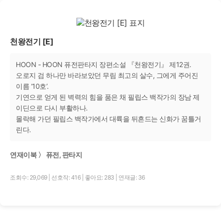
천왕전기 [E]
HOON - HOON 퓨전판타지 장편소설 『천왕전기』 제12권.
오로지 검 하나만 바라보았던 무림 최고의 살수, 그에게 주어진
이름 ‘10호’.
기연으로 얻게 된 벽력의 힘을 품은 채 필립스 백작가의 장남 제
이딘으로 다시 부활하나.
몰락해 가던 필립스 백작가에서 대륙을 뒤흔드는 신화가 꿈틀거
린다.
연재이북 〉 퓨전, 판타지
조회수: 29,069
|
선호작: 416
|
좋아요: 283
|
연재글: 36