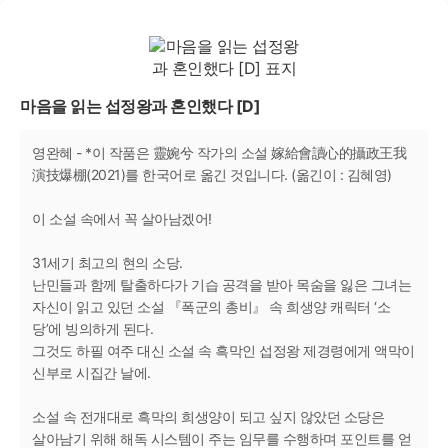
마음을 읽는 섭정왕과 혼인했다 [D]
영완혜 - *이 작품은 靈婉兮 작가의 소설 嫁給會讀心的攝政王我
演技爆棚(2021)를 한국어로 옮긴 것입니다. (옮긴이 : 김혜영)
이 소설 속에서 꼭 살아남겠어!
31세기 최고의 현의 소당.
난민들과 함께 탈출하다가 기습 공격을 받아 목숨을 잃은 그녀는
자신이 읽고 있던 소설 『폭군의 총비』 속 희생양 캐릭터 ‘소
당’에 빙의하게 된다.
그것도 하필 여주 대신 소설 속 흑막인 섭정왕 제경령에게 액막이
신부로 시집간 날에.
소설 속 전개대로 흑막의 희생양이 되고 싶지 않았던 소당은
살아남기 위해 해독 시스템이 주는 임무를 수행하며 포인트를 얻