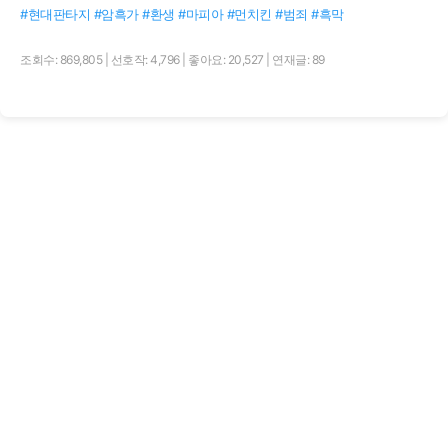
#현대판타지 #암흑가 #환생 #마피아 #먼치킨 #범죄 #흑막
조회수: 869,805
|
선호작: 4,796
|
좋아요: 20,527
|
연재글: 89