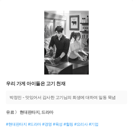
우리 가게 아이돌은 고기 천재
박정민 - 맛있어서 감사한 고기님의 희생에 대하여 일동 묵념
유료 〉 현대판타지, 드라마
#현대판타지 #드라마 #경영 #육성 #힐링 #요리사 #기업