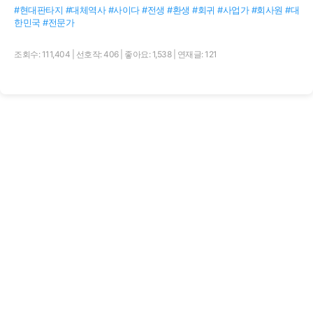
#현대판타지 #대체역사 #사이다 #전생 #환생 #회귀 #사업가 #회사원 #대
한민국 #전문가
조회수: 111,404
|
선호작: 406
|
좋아요: 1,538
|
연재글: 121