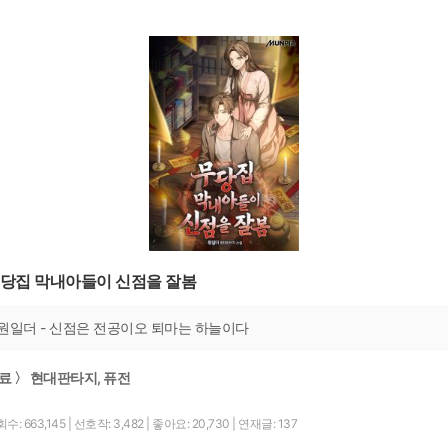
당집 막내아들이 신점을 잘봄
원일더 - 신점은 전공이오 퇴마는 하늘이다
료 〉 현대판타지, 퓨전
수: 663,145
|
선호작: 3,482
|
좋아요: 20,730
|
연재글: 137