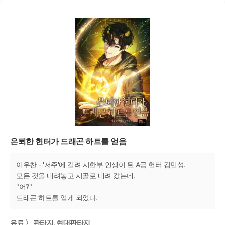
은퇴한 헌터가 드래곤 하트를 얻음
이우찬 - '저주'에 걸려 시한부 인생이 된 A급 헌터 김민성.
모든 것을 내려놓고 시골로 내려 갔는데.
"어?"
드래곤 하트를 얻게 되었다.
유료 〉 판타지, 현대판타지