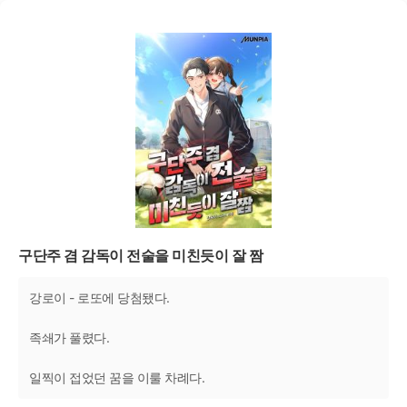
구단주 겸 감독이 전술을 미친듯이 잘 짬
강로이 - 로또에 당첨됐다.
족쇄가 풀렸다.
일찍이 접었던 꿈을 이룰 차례다.