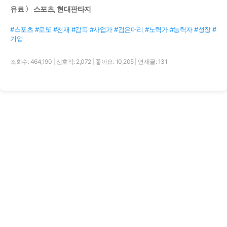
유료 〉 스포츠, 현대판타지
#스포츠 #로또 #천재 #감독 #사업가 #검은머리 #노력가 #능력자 #성장 #
기업
조회수: 464,190
|
선호작: 2,072
|
좋아요: 10,205
|
연재글: 131