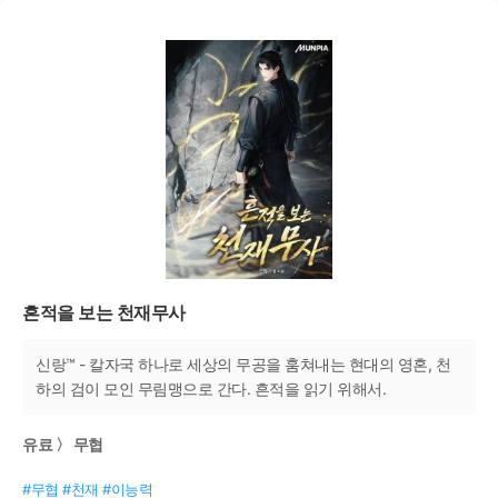
흔적을 보는 천재무사
신랑™ - 칼자국 하나로 세상의 무공을 훔쳐내는 현대의 영혼, 천
하의 검이 모인 무림맹으로 간다. 흔적을 읽기 위해서.
유료 〉 무협
#무협 #천재 #이능력