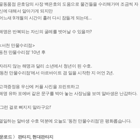
골동품점 은호당의 사장 백은호의 도움으로 물건들을 수리해가며 조금씩 자
신에 대해서 알아가게 되지만
어느새 9개월의 시간이 흘러 다시 잠들게 되는데…
해명은 반복되는 자신의 굴레를 벗어날 수 있을까?
<서천 만물수리점>
동천 만물수리점' 10년 후
자라지 않는 해명과 달리 소년에서 청년이 된 수호.
'동천 만물수리점'에서 아르바이트 겸 일을 시작한 지 어언 2년.
고객증정용 우산에 커플 사진을 프린트하고
해명 유하 포에버 같은 문구를 박아 놓는 사장님을 보며 알바생은 난감하다.
‘그런 걸로 삐지지 말라구요!’
열일하는 알바생 수호 덕분에 오늘도 ‘동천 만물수리점’은 평화롭습니다.
운로드 〉 판타지, 현대판타지