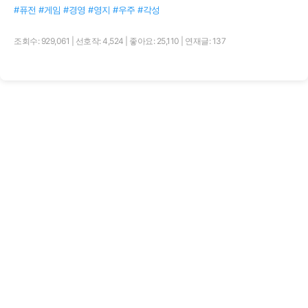
#퓨전 #게임 #경영 #영지 #우주 #각성
조회수: 929,061
|
선호작: 4,524
|
좋아요: 25,110
|
연재글: 137