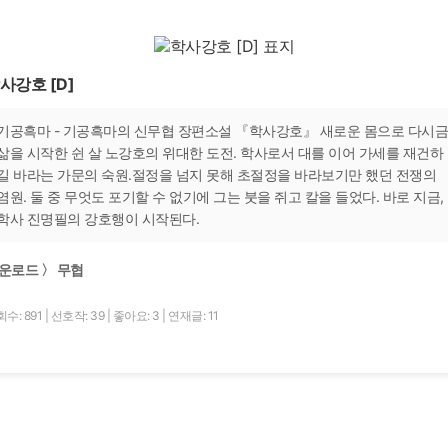
사강호 [D]
기공흑마 - 기공흑마의 신무협 장편소설 『학사강호』 새로운 몸으로 다시금
삶을 시작한 쉰 살 노강호의 위대한 도전. 학사로서 대를 이어 가세를 재건하
길 바라는 가문의 숙원.절정을 넘지 못해 초절정을 바라보기만 했던 전쟁의
염원. 둘 중 무엇도 포기할 수 없기에 그는 붓을 쥐고 칼을 들었다. 바로 지금,
학사 진명필의 강호행이 시작된다.
운로드 〉 무협
수: 891
|
선호작: 39
|
좋아요: 3
|
연재글: 11