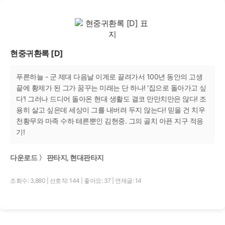
현중귀환록 [D]
푸른하늘 - 군 제대 다음날 이계로 끌려가서 100년 동안의 고생
끝에 황제가 된 그가 꿈꾸는 미래는 단 하나! '집으로 돌아가고 싶
다'! 그러나 드디어 돌아온 현대 생활도 결코 만만치만은 않다! 조
용히 살고 싶은데 세상이 그를 내버려 두지 않는다! 믿을 건 치우
천황무와 마족 수하 테른뿐인 김현중. 그의 골치 아픈 지구 적응
기!
다운로드 〉 판타지, 현대판타지
조회수: 3,880
|
선호작: 144
|
좋아요: 37
|
연재글: 14