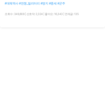
#대체역사 #전쟁_밀리터리 #영지 #중세 #군주
조회수: 349,808
|
선호작: 2,324
|
좋아요: 16,343
|
연재글: 135