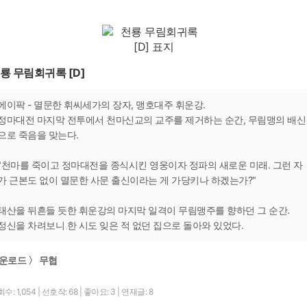
룡 무림회귀록 [D]
에이팍 - 멸문한 휘씨세가의 장자, 맹호대주 휘운강.
정마대전 마지막 전투에서 천마신교의 교주를 제거하는 순간, 무림맹의 배신
으로 죽음을 맞는다.
"천마를 죽이고 정마대전을 종식시킨 영웅이자 정파의 새로운 미래. 그런 자
가 근본도 없이 멸문한 사문 출신이라는 게 가당키나 하겠는가?"
태산을 뒤흔들 듯한 휘운강의 마지막 일격이 무림맹주를 향하던 그 순간.
정신을 차려보니 한 시도 잊은 적 없던 집으로 돌아와 있었다.
운로드 〉 무협
수: 1,054
|
선호작: 68
|
좋아요: 3
|
연재글: 8