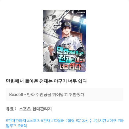
만화에서 돌아온 천재는 야구가 너무 쉽다
Readoff - 만화 주인공을 뛰어넘고 귀환했다.
유료 〉 스포츠, 현대판타지
#현대판타지 #스포츠 #천재 #트립퍼 #힐링 #운동선수 #먼치킨 #야구 #타
임루프 #코믹