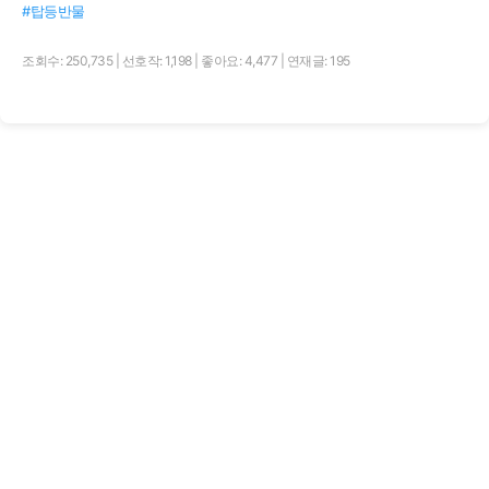
#탑등반물
조회수: 250,735
|
선호작: 1,198
|
좋아요: 4,477
|
연재글: 195