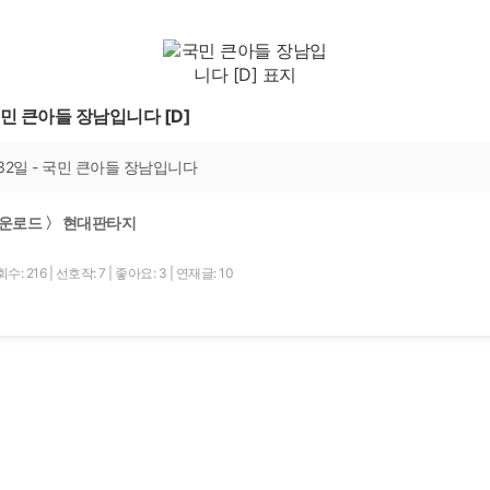
민 큰아들 장남입니다 [D]
32일 - 국민 큰아들 장남입니다
운로드 〉 현대판타지
수: 216
|
선호작: 7
|
좋아요: 3
|
연재글: 10