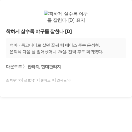
착하게 살수록 야구를 잘한다 [D]
백아 - 독고다이로 살던 꼴찌 팀 에이스 투수 은성현.
은퇴식 다음 날 일어났더니 25살. 전역 후로 회귀했다.
다운로드 〉 판타지, 현대판타지
조회수: 66
|
선호작: 3
|
좋아요: 0
|
연재글: 8