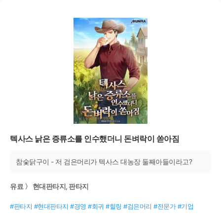
텍사스 낡은 증류소를 인수했더니 돈벼락이 쏟아짐
참숯닭구이 - 저 검은머리가 텍사스 대농장 둘째아들이라고?
유료 〉 현대판타지, 판타지
#판타지 #현대판타지 #경영 #회귀 #힐링 #검은머리 #전문가 #기업