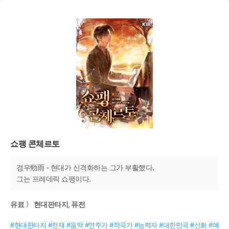
쇼팽 콘체르토
경우勁雨 - 현대가 신격화하는 그가 부활했다.
그는 프레데릭 쇼팽이다.
유료 〉 현대판타지, 퓨전
#현대판타지 #천재 #음악 #연주가 #작곡가 #능력자 #대한민국 #신화 #예