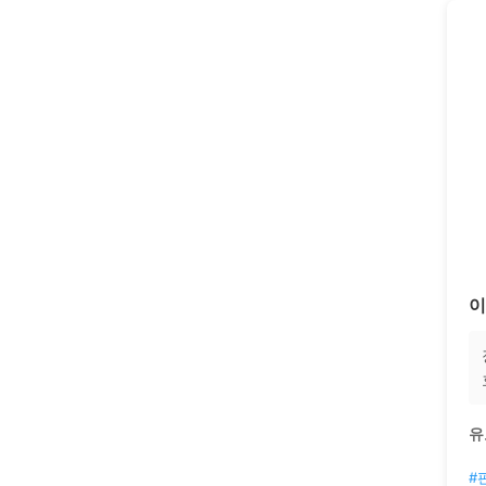
이
유
#