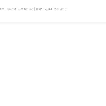
수: 366,763
|
선호작: 1,321
|
좋아요: 7,944
|
연재글: 151