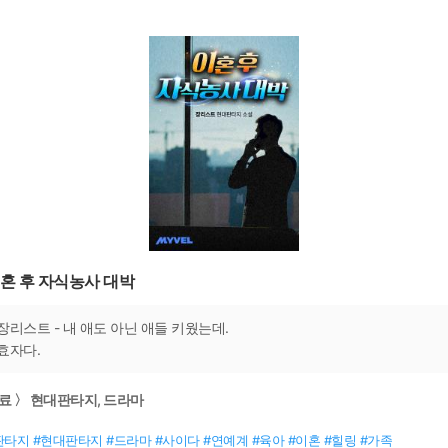
혼 후 자식농사 대박
장리스트 - 내 애도 아닌 애들 키웠는데.
효자다.
료 〉 현대판타지, 드라마
판타지 #현대판타지 #드라마 #사이다 #연예계 #육아 #이혼 #힐링 #가족