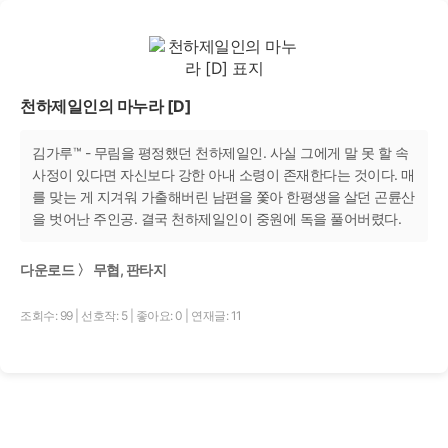
천하제일인의 마누라 [D]
김가루™ - 무림을 평정했던 천하제일인. 사실 그에게 말 못 할 속
사정이 있다면 자신보다 강한 아내 소령이 존재한다는 것이다. 매
를 맞는 게 지겨워 가출해버린 남편을 쫓아 한평생을 살던 곤륜산
을 벗어난 주인공. 결국 천하제일인이 중원에 독을 풀어버렸다.
다운로드 〉 무협, 판타지
조회수: 99
|
선호작: 5
|
좋아요: 0
|
연재글: 11