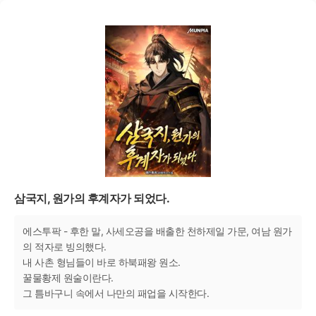
삼국지, 원가의 후계자가 되었다.
에스투팍 - 후한 말, 사세오공을 배출한 천하제일 가문, 여남 원가
의 적자로 빙의했다.
내 사촌 형님들이 바로 하북패왕 원소.
꿀물황제 원술이란다.
그 틈바구니 속에서 나만의 패업을 시작한다.