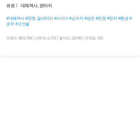
유료 〉 대체역사, 판타지
#대체역사 #전쟁_밀리터리 #사이다 #삼국지 #생존 #전쟁 #정치 #환생 #
군주 #고인물
조회수: 883,769
|
선호작: 4,705
|
좋아요: 29,190
|
연재글: 185