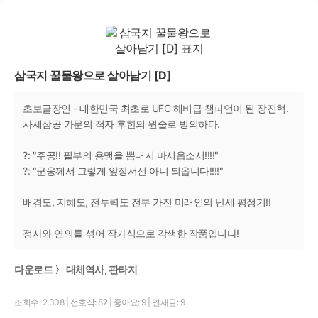
삼국지 꿀물왕으로 살아남기 [D]
초보글장인 - 대한민국 최초로 UFC 헤비급 챔피언이 된 장진혁.
사세삼공 가문의 적자 후한의 원술로 빙의하다.
?: "주공!! 필부의 용맹을 뽐내지 마시옵소서!!!!"
?: "군웅께서 그렇게 앞장서선 아니 되옵니다!!!!"
배경도, 지혜도, 전투력도 전부 가진 미래인의 난세 평정기!!
정사와 연의를 섞어 작가식으로 각색한 작품입니다!
다운로드 〉 대체역사, 판타지
조회수: 2,308
|
선호작: 82
|
좋아요: 9
|
연재글: 9