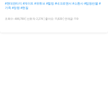
#현대판타지 #게이트 #유튜브 #힐링 #네크로맨서 #소환사 #탑등반물 #
가족 #정령 #현질
조회수: 486,789
|
선호작: 2,274
|
좋아요: 11,829
|
연재글: 119